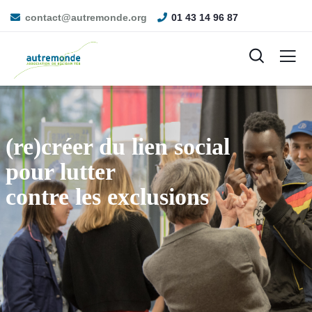
contact@autremonde.org
01 43 14 96 87
(re)créer du lien social
pour lutter
contre les exclusions