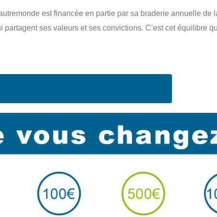
autremonde est financée en partie par sa braderie annuelle de la
 partagent ses valeurs et ses convictions. C’est cet équilibre qu
e un don à autremonde