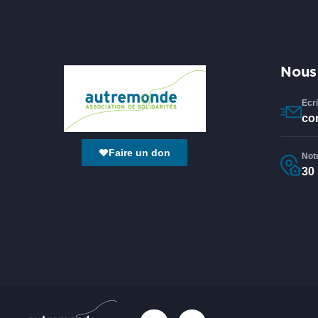
Nous
Ecr
co
Faire un don
Not
30 