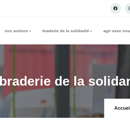
nos actions
braderie de la solidarité
agir avec no
braderie de la solidar
Accuei