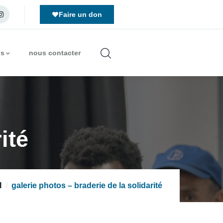
Faire un don
us
nous contacter
ité
l
galerie photos – braderie de la solidarité